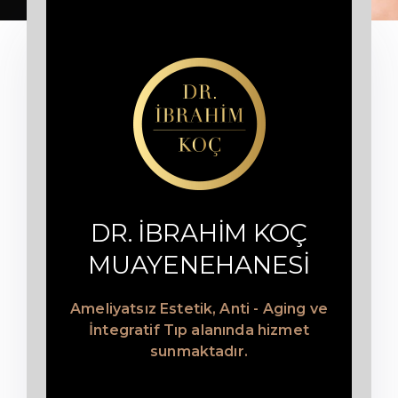
DR. İBRAHİM KOÇ
MUAYENEHANESİ
Ameliyatsız Estetik, Anti - Aging ve
İntegratif Tıp alanında hizmet
sunmaktadır.