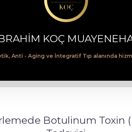
İBRAHİM KOÇ MUAYENEH
tik, Anti - Aging ve İntegratif Tıp alanında hi
erlemede Botulinum Toxin 