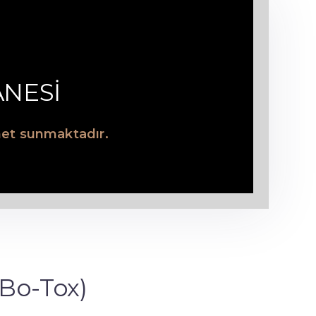
ANESİ
zmet sunmaktadır.
(Bo-Tox)