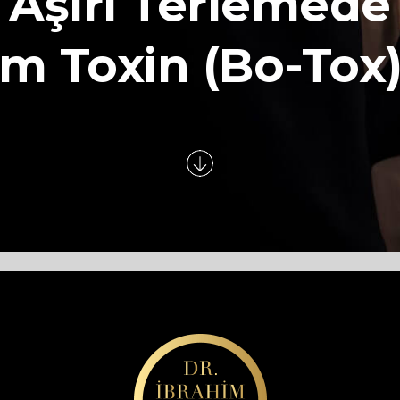
Aşırı Terlemede
m Toxin (Bo-Tox)