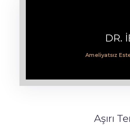
DR. 
Ameliyatsız Este
Aşırı T