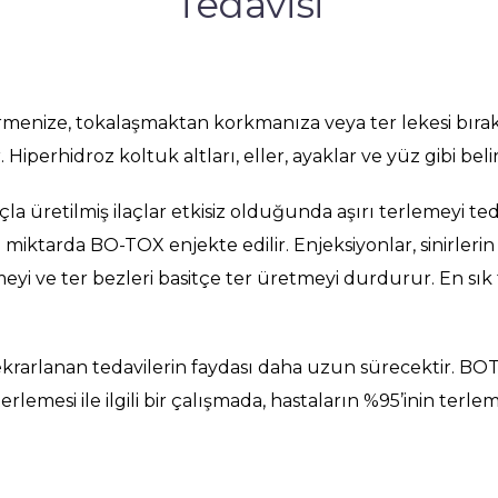
Tedavisi
iştirmenize, tokalaşmaktan korkmanıza veya ter lekesi b
 Hiperhidroz koltuk altları, eller, ayaklar ve yüz gibi belirl
 üretilmiş ilaçlar etkisiz olduğunda aşırı terlemeyi tedav
iktarda BO-TOX enjekte edilir. Enjeksiyonlar, sinirlerin k
meyi ve ter bezleri basitçe ter üretmeyi durdurur. En sık 
ekrarlanan tedavilerin faydası daha uzun sürecektir. BOTO
 terlemesi ile ilgili bir çalışmada, hastaların %95’inin ter