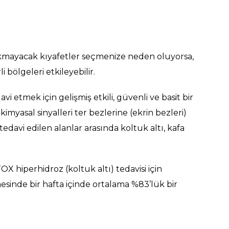
ırakmayacak kıyafetler seçmenize neden oluyorsa,
i bölgeleri etkileyebilir.
i etmek için gelişmiş etkili, güvenli ve basit bir
imyasal sinyalleri ter bezlerine (ekrin bezleri)
tedavi edilen alanlar arasında koltuk altı, kafa
X hiperhidroz (koltuk altı) tedavisi için
lemesinde bir hafta içinde ortalama %83’lük bir