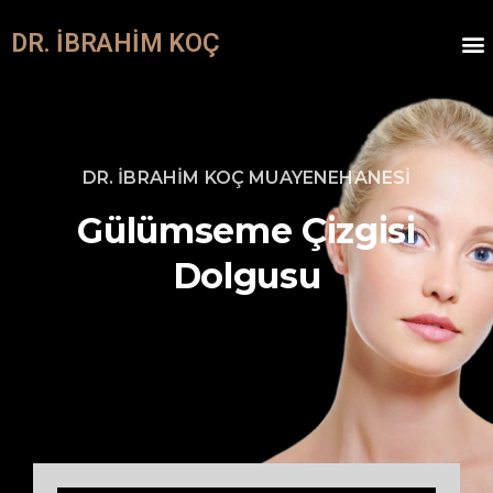
DR. İBRAHIM KOÇ
Ameliy
DR. İBRAHİM KOÇ MUAYENEHANESİ
Gülümseme
Çizgisi
Dolgusu