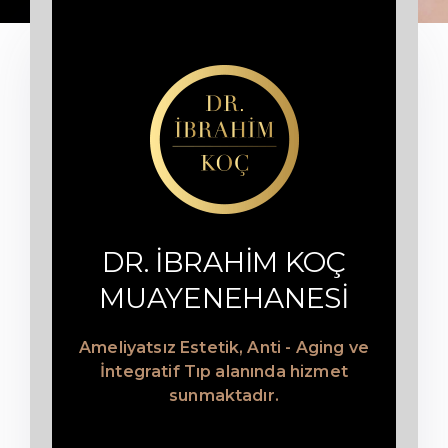
DR. İBRAHİM KOÇ
MUAYENEHANESİ
Ameliyatsız Estetik, Anti - Aging ve
İntegratif Tıp alanında hizmet
sunmaktadır.