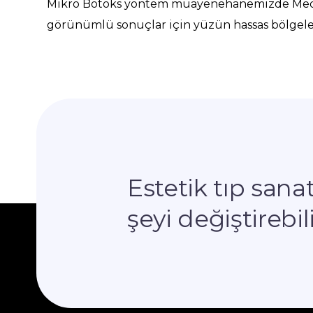
Mikro Botoks yöntem muayenehanemizde Medik
görünümlü sonuçlar için yüzün hassas bölgeler
Estetik tıp san
şeyi değiştirebili