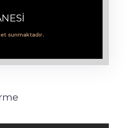
ANESİ
zmet sunmaktadır.
irme