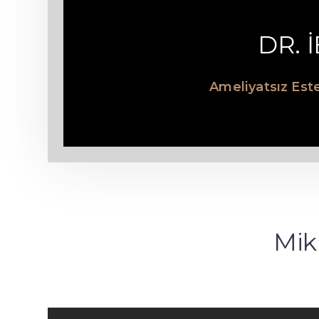
DR. 
Ameliyatsız Este
Mik